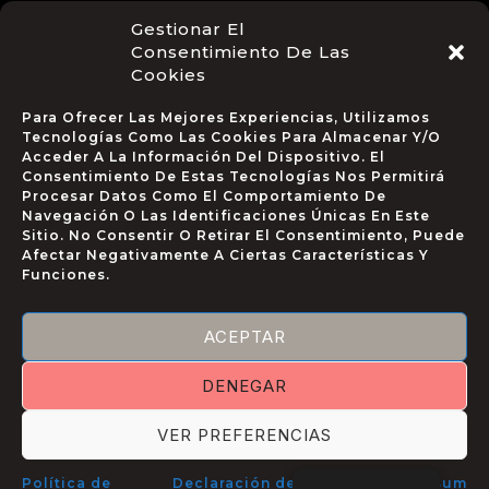
Gestionar El
Consentimiento De Las
Cookies
Para Ofrecer Las Mejores Experiencias, Utilizamos
CÓMO
AVISO
Tecnologías Como Las Cookies Para Almacenar Y/o
CONTACTAR
Acceder A La Información Del Dispositivo. El
LEGAL
+34 634 12
Consentimiento De Estas Tecnologías Nos Permitirá
Política De
65 42
Procesar Datos Como El Comportamiento De
Cookies
Navegación O Las Identificaciones Únicas En Este
Paseo
Política De
Sitio. No Consentir O Retirar El Consentimiento, Puede
Republica
Privacidad
Afectar Negativamente A Ciertas Características Y
de Malta 3,
Aviso Legal
Funciones.
Tavernes
de la
ACEPTAR
Valldigna,
Valencia.
DENEGAR
@puchadesstudio.es
VER PREFERENCIAS
Política de
Declaración de
Impressum