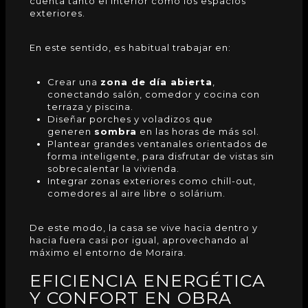
cuenta tanto el interior como los espacios
exteriores.
En este sentido, es habitual trabajar en:
Crear una
zona de día abierta
,
conectando salón, comedor y cocina con
terraza y piscina.
Diseñar porches y voladizos que
generen
sombra
en las horas de más sol.
Plantear grandes ventanales orientados de
forma inteligente, para disfrutar de vistas sin
sobrecalentar la vivienda.
Integrar zonas exteriores como chill-out,
comedores al aire libre o solárium.
De este modo, la
casa
se vive hacia dentro y
hacia fuera casi por igual, aprovechando al
máximo el entorno de Moraira.
EFICIENCIA ENERGÉTICA
Y CONFORT EN OBRA