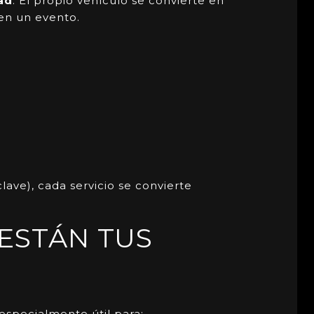
dad
. El propio vehículo se convierte en
en un evento.
lave), cada servicio se convierte
ESTÁN TUS
especialmente útil para: