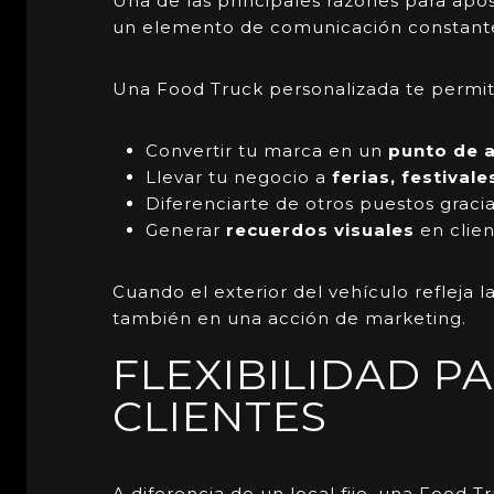
Una de las principales razones para apo
un elemento de comunicación constante,
Una Food Truck personalizada te permit
Convertir tu marca en un
punto de a
Llevar tu negocio a
ferias, festival
Diferenciarte de otros puestos graci
Generar
recuerdos visuales
en clien
Cuando el exterior del vehículo refleja l
también en una acción de marketing.
FLEXIBILIDAD P
CLIENTES
A diferencia de un local fijo, una
Food Tr