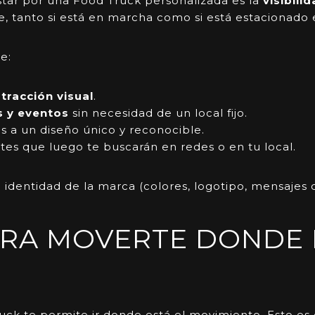
star por una
Food Truck
personalizada es la
visibili
 tanto si está en marcha como si está estacionado 
e:
tracción visual
.
es y eventos
sin necesidad de un local fijo.
as a un diseño único y reconocible.
tes que luego te buscarán en redes o en tu local.
a identidad de la marca (colores, logotipo, mensajes c
ARA MOVERTE DONDE 
uck
te permite ir donde está el movimiento. Esto es 