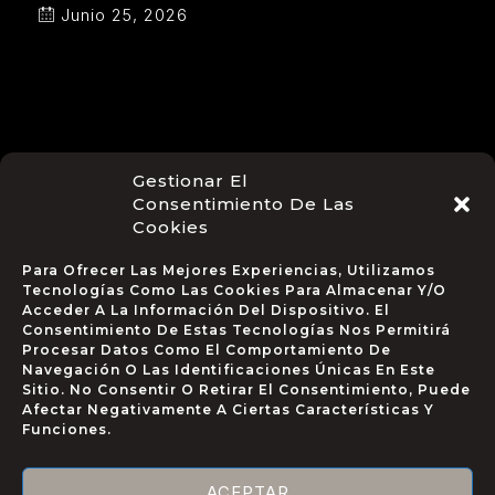
Junio 25, 2026
Gestionar El
Consentimiento De Las
Cookies
Para Ofrecer Las Mejores Experiencias, Utilizamos
CÓMO
AVISO
Tecnologías Como Las Cookies Para Almacenar Y/o
CONTACTAR
Acceder A La Información Del Dispositivo. El
LEGAL
+34 634 12
Consentimiento De Estas Tecnologías Nos Permitirá
Política De
65 42
Procesar Datos Como El Comportamiento De
Cookies
Navegación O Las Identificaciones Únicas En Este
Paseo
Política De
Sitio. No Consentir O Retirar El Consentimiento, Puede
Republica
Privacidad
Afectar Negativamente A Ciertas Características Y
de Malta 3,
Aviso Legal
Funciones.
Tavernes
de la
ACEPTAR
Valldigna,