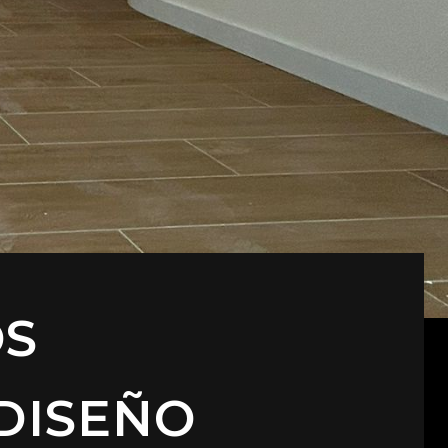
OS
 DISEÑO